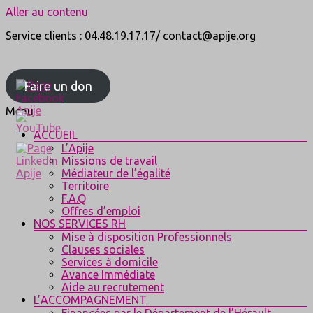
Aller au contenu
Service clients : 04.48.19.17.17/ contact@apije.org
Faire un don
Menu
ACCUEIL
L’Apije
Missions de travail
Médiateur de l’égalité
Territoire
F.A.Q
Offres d’emploi
NOS SERVICES RH
Mise à disposition Professionnels
Clauses sociales
Services à domicile
Avance Immédiate
Aide au recrutement
L’ACCOMPAGNEMENT
Financées par le Département de l’Hérault