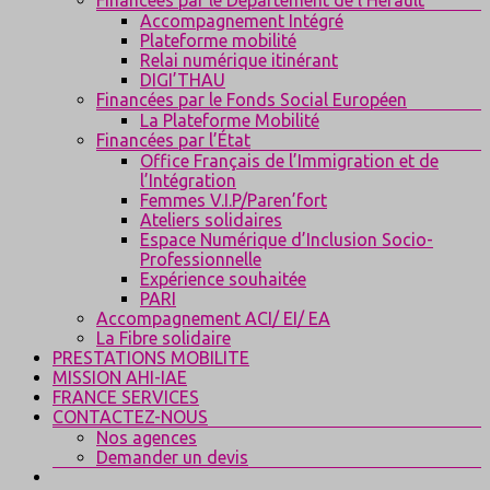
Accompagnement Intégré
Plateforme mobilité
Relai numérique itinérant
DIGI’THAU
Financées par le Fonds Social Européen
La Plateforme Mobilité
Financées par l’État
Office Français de l’Immigration et de
l’Intégration
Femmes V.I.P/Paren’fort
Ateliers solidaires
Espace Numérique d’Inclusion Socio-
Professionnelle
Expérience souhaitée
PARI
Accompagnement ACI/ EI/ EA
La Fibre solidaire
PRESTATIONS MOBILITE
MISSION AHI-IAE
FRANCE SERVICES
CONTACTEZ-NOUS
Nos agences
Demander un devis