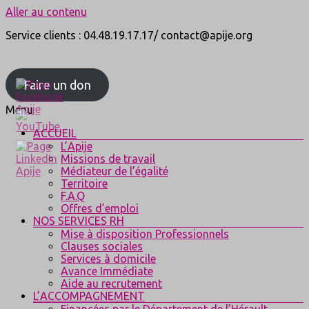
Aller au contenu
Service clients : 04.48.19.17.17/ contact@apije.org
Faire un don
Menu
ACCUEIL
L’Apije
Missions de travail
Médiateur de l’égalité
Territoire
F.A.Q
Offres d’emploi
NOS SERVICES RH
Mise à disposition Professionnels
Clauses sociales
Services à domicile
Avance Immédiate
Aide au recrutement
L’ACCOMPAGNEMENT
Financées par le Département de l’Hérault