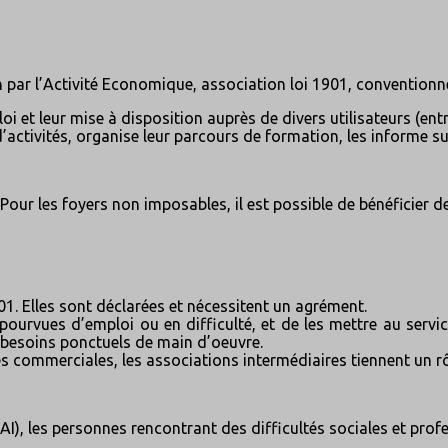
n par l’Activité Economique, association loi 1901, conventionn
et leur mise à disposition auprès de divers utilisateurs (entrep
d’activités, organise leur parcours de formation, les informe su
our les foyers non imposables, il est possible de bénéficier 
1. Elles sont déclarées et nécessitent un agrément.
ourvues d’emploi ou en difficulté, et de les mettre au service
 besoins ponctuels de main d’oeuvre.
es commerciales, les associations intermédiaires tiennent un r
I), les personnes rencontrant des difficultés sociales et prof