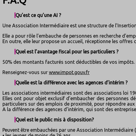
F.A.Q
Qu’est ce qu’une AI ?
Une Association Intermédiaire est une structure de l’Insertio
Elle a pour rôle l’embauche de personnes en recherche d’emploi 
En outre, elle leur propose un accueil, réceptionne les offres 
Quel est l’avantage fiscal pour les particuliers ?
50% des montants facturés sont déductibles de vos impôts. P
Renseignez-vous sur
www.impot.gouv.fr
Quelle est la différence avec les agences d’intérim ?
Les associations intermédiaires sont des associations loi 190
Elles ont pour objet exclusif d’embaucher des personnes dép
particuliers sur des emplois de proximité, pour répondre aux
A la différence des agences d’intérim, qui sont des entrepris
Quel est le public mis à disposition?
Peuvent être embauchées par une Association Intermédiaire (A
• les jeunes de moins de 26 ans,