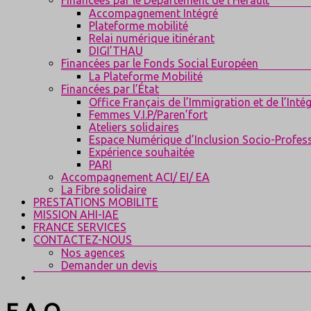
Accompagnement Intégré
Plateforme mobilité
Relai numérique itinérant
DIGI’THAU
Financées par le Fonds Social Européen
La Plateforme Mobilité
Financées par l’État
Office Français de l’Immigration et de l’Inté
Femmes V.I.P/Paren’fort
Ateliers solidaires
Espace Numérique d’Inclusion Socio-Profess
Expérience souhaitée
PARI
Accompagnement ACI/ EI/ EA
La Fibre solidaire
PRESTATIONS MOBILITE
MISSION AHI-IAE
FRANCE SERVICES
CONTACTEZ-NOUS
Nos agences
Demander un devis