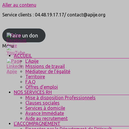
Aller au contenu
Service clients : 04.48.19.17.17/ contact@apije.org
Faire un don
Menu
ACCUEIL
L’Apije
Missions de travail
Médiateur de l’égalité
Territoire
F.A.Q
Offres d’emploi
NOS SERVICES RH
Mise à disposition Professionnels
Clauses sociales
Services à domicile
Avance Immédiate
Aide au recrutement
L’ACCOMPAGNEMENT
Financées par le Département de l’Hérault