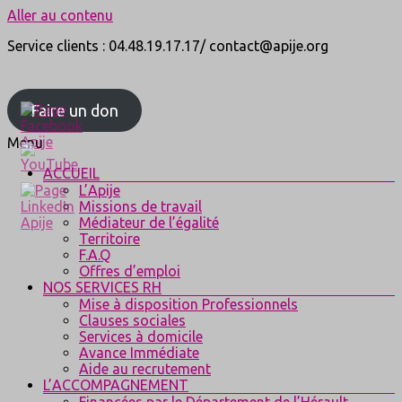
Aller au contenu
Service clients : 04.48.19.17.17/ contact@apije.org
Faire un don
Menu
ACCUEIL
L’Apije
Missions de travail
Médiateur de l’égalité
Territoire
F.A.Q
Offres d’emploi
NOS SERVICES RH
Mise à disposition Professionnels
Clauses sociales
Services à domicile
Avance Immédiate
Aide au recrutement
L’ACCOMPAGNEMENT
Financées par le Département de l’Hérault