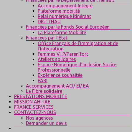
Accompagnement Intégré
Plateforme mobilité
Relai numérique itinérant
DIGI’THAU
Financées par le Fonds Social Européen
La Plateforme Mobilité
Financées par l’État
Office Français de l’Immigration et de
l’Intégration
Femmes V.I.P/Paren’fort
Ateliers solidaires
Espace Numérique d’Inclusion Socio-
Professionnelle
Expérience souhaitée
PARI
Accompagnement ACI/ EI/ EA
La Fibre solidaire
PRESTATIONS MOBILITE
MISSION AHI-IAE
FRANCE SERVICES
CONTACTEZ-NOUS
Nos agences
Demander un devis